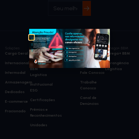
Soluções
BBM
Notícias
Mais Opções
Agrega+ BBM
Carga Geral
Quem Somos
Blog
Intranet
Agrega+ BBM
Internacional
Gestão da
Newsletter
Investidores
Abrangência
BBM
Logística
Intermodal
Fale Conosco
Logística
Armazenagem
Trabalhe
Institucional
Conosco
ESG
Dedicados
Canal de
Certificações
E-commerce
Denúncias
Prêmios e
Fracionado
Reconhecimentos
Unidades