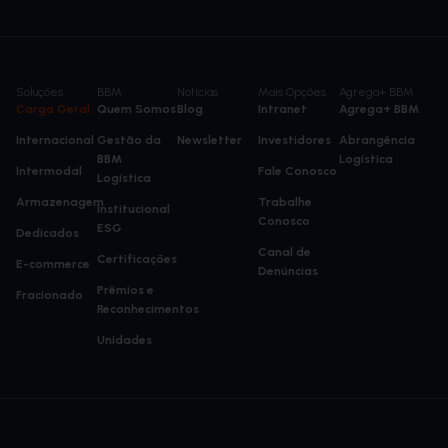
Soluções
BBM
Notícias
Mais Opções
Agrega+ BBM
Carga Geral
Quem Somos
Blog
Intranet
Agrega+ BBM
Internacional
Gestão da
Newsletter
Investidores
Abrangência
BBM
Logística
Intermodal
Fale Conosco
Logística
Armazenagem
Trabalhe
Institucional
Conosco
ESG
Dedicados
Canal de
Certificações
E-commerce
Denúncias
Prêmios e
Fracionado
Reconhecimentos
Unidades