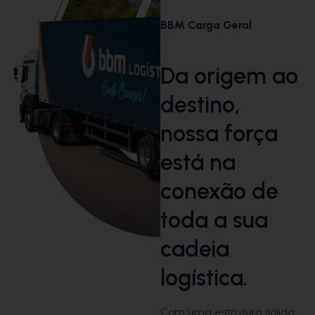
BBM Carga Geral
Da origem ao
destino,
nossa força
está na
conexão de
toda a sua
cadeia
logística.
Com uma estrutura sólida