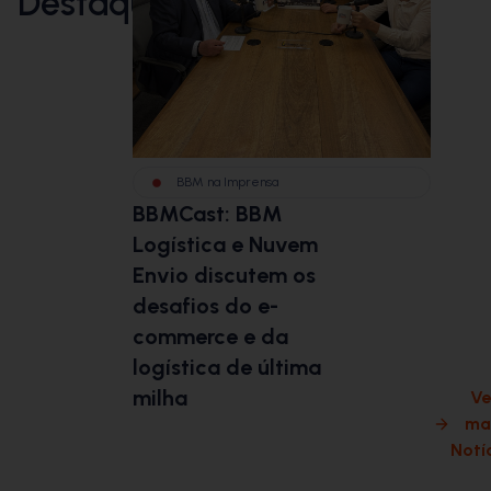
Destaques
BBM na Imprensa
BB
BBMCast: BBM
BBMC
Logística e Nuvem
Logís
Envio discutem os
discu
desafios do e-
globa
commerce e da
compe
logística de última
milha
Ve
ma
Notí