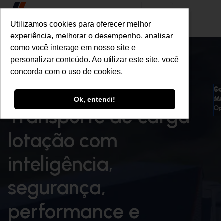
Utilizamos cookies para oferecer melhor
Utilizamos cookies para oferecer melhor
experiência, melhorar o desempenho, analisar
experiência, melhorar o desempenho, analisar
como você interage em nosso site e
como você interage em nosso site e
personalizar conteúdo. Ao utilizar este site, você
personalizar conteúdo. Ao utilizar este site, você
concorda com o uso de cookies.
concorda com o uso de cookies.
Co
S
su
M
Ok, entendi!
Ok, entendi!
O
Transporte de carga
lotação com
inteligência,
segurança,
performance e