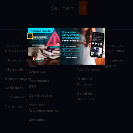
Soluções
BBM
Notícias
Mais Opções
Agrega+ BBM
Carga Geral
Quem Somos
Blog
Intranet
Agrega+ BBM
Internacional
Gestão da
Newsletter
Investidores
Abrangência
BBM
Logística
Intermodal
Fale Conosco
Logística
Armazenagem
Trabalhe
Institucional
Conosco
ESG
Dedicados
Canal de
Certificações
E-commerce
Denúncias
Prêmios e
Fracionado
Reconhecimentos
Unidades