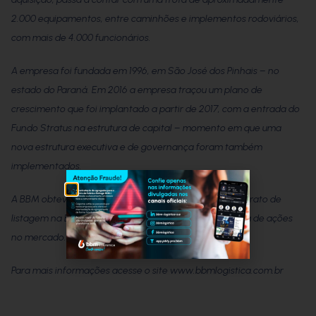
2.000 equipamentos, entre caminhões e implementos rodoviários,
com mais de 4.000 funcionários.
A empresa foi fundada em 1996, em São José dos Pinhais – no
estado do Paraná. Em 2016 a empresa traçou um plano de
crescimento que foi implantado a partir de 2017, com a entrada do
Fundo Stratus na estrutura de capital – momento em que uma
nova estrutura executiva e de governança foram também
implementados.
A BBM obteve registro de capital aberto e assinou contrato de
listagem na B3 em 2019, mas ainda não registrou oferta de ações
no mercado.
Para mais informações acesse o site
www.bbmlogistica.com.br