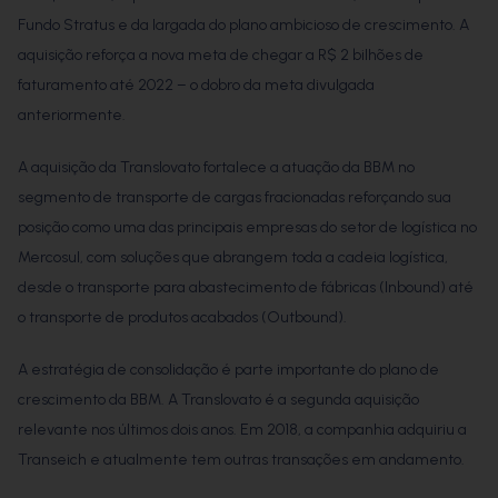
Fundo Stratus e da largada do plano ambicioso de crescimento. A
aquisição reforça a nova meta de chegar a R$ 2 bilhões de
faturamento até 2022 – o dobro da meta divulgada
anteriormente.
A aquisição da Translovato fortalece a atuação da BBM no
segmento de transporte de cargas fracionadas reforçando sua
posição como uma das principais empresas do setor de logística no
Mercosul, com soluções que abrangem toda a cadeia logística,
desde o transporte para abastecimento de fábricas (Inbound) até
o transporte de produtos acabados (Outbound).
A estratégia de consolidação é parte importante do plano de
crescimento da BBM. A Translovato é a segunda aquisição
relevante nos últimos dois anos. Em 2018, a companhia adquiriu a
Transeich e atualmente tem outras transações em andamento.