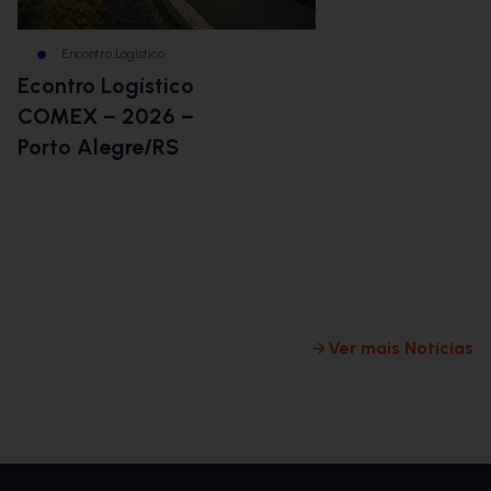
Encontro Logístico
Econtro Logístico
B
COMEX – 2026 –
L
Porto Alegre/RS
E
d
c
l
m
Ver mais Notícias