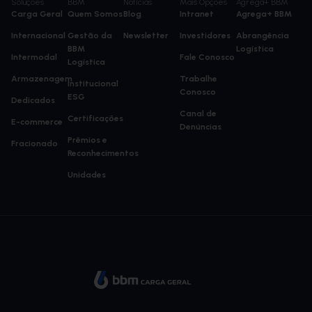
Soluções
BBM
Notícias
Mais Opções
Agrega+ BBM
Carga Geral
Quem Somos
Blog
Intranet
Agrega+ BBM
Internacional
Gestão da
Newsletter
Investidores
Abrangência
BBM
Logística
Intermodal
Fale Conosco
Logística
Armazenagem
Trabalhe
Institucional
Conosco
ESG
Dedicados
Canal de
Certificações
E-commerce
Denúncias
Prêmios e
Fracionado
Reconhecimentos
Unidades