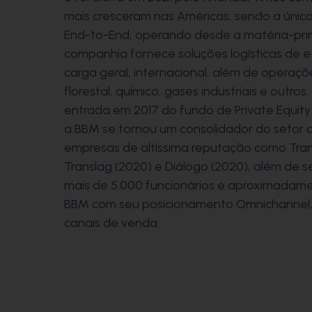
mais cresceram nas Américas, sendo a única 
End-to-End, operando desde a matéria-prim
companhia fornece soluções logísticas de 
carga geral, internacional, além de opera
florestal, químico, gases industriais e outro
entrada em 2017 do fundo de Private Equity
a BBM se tornou um consolidador do setor d
empresas de altíssima reputação como Transe
Translag (2020) e Diálogo (2020), além de s
mais de 5.000 funcionários e aproximadamen
BBM com seu posicionamento Omnichannel, p
canais de venda.