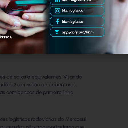
akeholders.
uisa de Materialidade para
tais, sociais e econômicos
ue são considerados relevantes pelos
ste processo foram realizadas
co externo e interno.
es de caixa e equivalentes. Visando
tuda a 3ª emissão de debêntures,
das com bancos de primeira linha.
res logísticos rodoviários do Mercosul
omo uma das oito transportadoras que