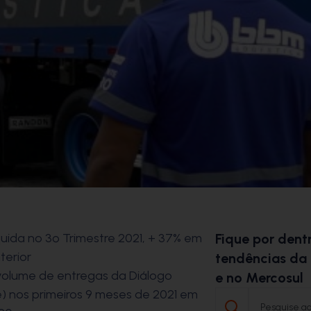
quida no 3º Trimestre 2021, + 37% em
Fique por dentr
terior
tendências da 
olume de entregas da Diálogo
e no Mercosul
) nos primeiros 9 meses de 2021 em