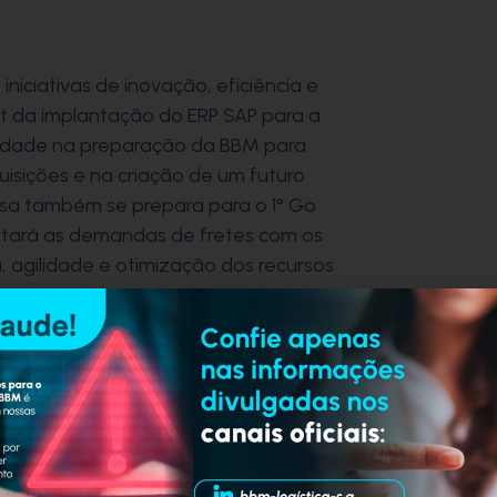
iciativas de inovação, eficiência e
out da implantação do ERP SAP para a
uidade na preparação da BBM para
uisições e na criação de um futuro
esa também se prepara para o 1° Go
ctará as demandas de fretes com os
, agilidade e otimização dos recursos
genda ESG com o objetivo de definir
sa, reafirmando o compromisso da
, sociais e de governança na
edução de impactos socioambientais