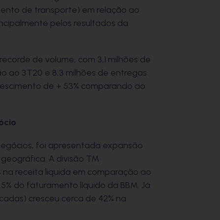
nto de transporte) em relação ao
incipalmente pelos resultados da
ecorde de volume, com 3,1 milhões de
ão ao 3T20 e 8,3 milhões de entregas
rescimento de + 53% comparando ao
ócio
 negócios, foi apresentada expansão
 geográfica. A divisão TM
 na receita liquida em comparação ao
5% do faturamento líquido da BBM. Já
icadas) cresceu cerca de 42% na