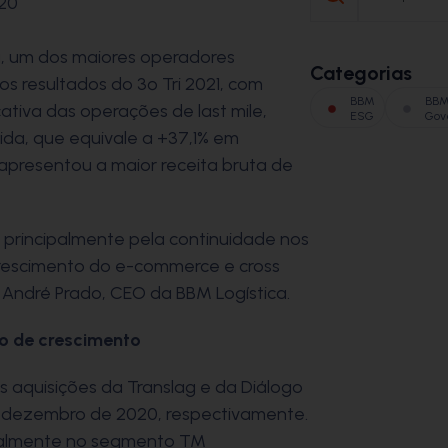
20
a, um dos maiores operadores
Categorias
 os resultados do 3º Tri 2021, com
BBM
BB
ativa das operações de last mile,
ESG
Gov
ida, que equivale a +37,1% em
resentou a maior receita bruta de
M, principalmente pela continuidade nos
crescimento do e-commerce e cross
a André Prado, CEO da BBM Logística.
o de crescimento
s aquisições da Translag e da Diálogo
 dezembro de 2020, respectivamente.
ipalmente no segmento TM