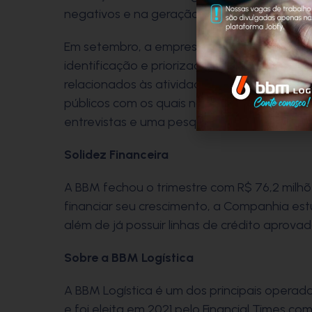
negativos e na geração de valor para os st
Em setembro, a empresa conduziu uma pesq
identificação e priorização de temas ambien
relacionados às atividades do Grupo BBM q
públicos com os quais nos relacionamos. Ne
entrevistas e uma pesquisa online com públi
Solidez Financeira
A BBM fechou o trimestre com R$ 76,2 milhõ
financiar seu crescimento, a Companhia es
além de já possuir linhas de crédito aprova
Sobre a BBM Logística
A BBM Logística é um dos principais operado
e foi eleita em 2021 pelo Financial Times c