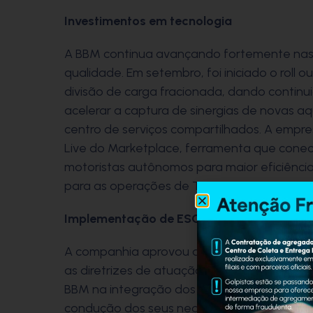
Investimentos em tecnologia
A BBM continua avançando fortemente nas in
qualidade. Em setembro, foi iniciado o roll 
divisão de carga fracionada, dando contin
acelerar a captura de sinergias de novas aq
centro de serviços compartilhados. A empr
Live do Marketplace, ferramenta que cone
motoristas autônomos para maior eficiência
para as operações de TM.
Implementação de ESG
A companhia aprovou a implementação da a
as diretrizes de atuação da área na empre
BBM na integração dos aspectos ambientais
condução dos seus negócios com foco na r