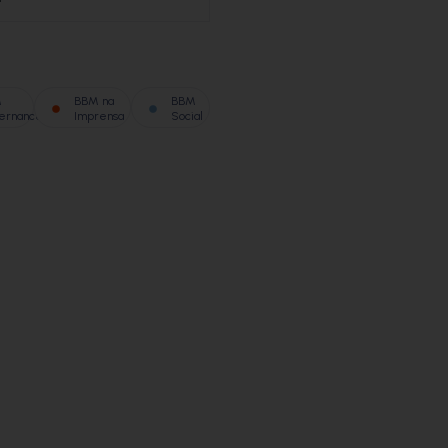
M
BBM na
BBM
ernance
Imprensa
Social