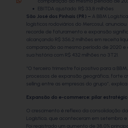
comparação ao mesmo período de 20
EBITDA ajustado: R$ 33,8 milhões
São José dos Pinhais (PR) –
A BBM Logístic
logísticos rodoviários do Mercosul, anunciou
recorde de faturamento e expansão signific
alcançando R$ 356,2 milhões em receita liqu
comparação ao mesmo período de 2020 e ap
sua história com R$ 432 milhões no 3T21.
“O terceiro trimestre foi positivo para a BB
processos de expansão geográfica, forte 
selling entre as empresas do grupo”, explic
Expansão do e-commerce: pilar estratégic
O crescimento é reflexo da consolidação da
Logística, que aconteceram em setembro e
Foi registrado um aumento de 38,0% princ