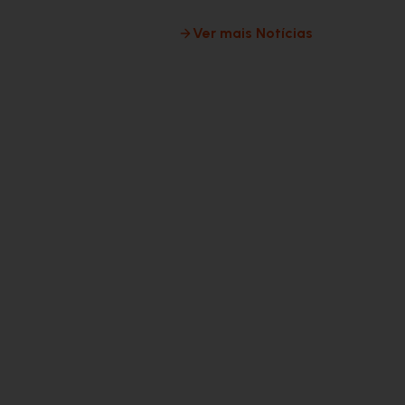
Ver mais Notícias
BBM na Imp
BBMCast: 
Envio disc