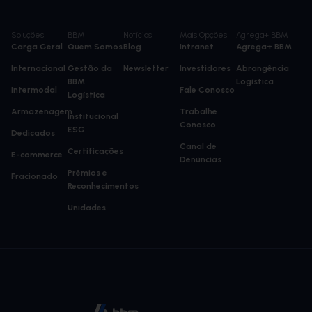
Soluções
BBM
Notícias
Mais Opções
Agrega+ BBM
Carga Geral
Quem Somos
Blog
Intranet
Agrega+ BBM
Internacional
Gestão da
Newsletter
Investidores
Abrangência
BBM
Logística
Intermodal
Fale Conosco
Logística
Armazenagem
Trabalhe
Institucional
Conosco
ESG
Dedicados
Canal de
Certificações
E-commerce
Denúncias
Prêmios e
Fracionado
Reconhecimentos
Unidades