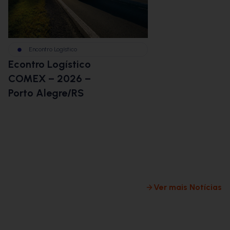
Encontro Logístico
BBM na Im
Econtro Logístico
BBMCast:
COMEX – 2026 –
Logística
Porto Alegre/RS
Envio dis
desafios d
commerce
logística 
milha
Ver mais Notícias