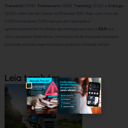
Transeich
(2018),
Translovato
(2019),
Translag
(2020) e
Diálogo
(2020), além de ser listada na B3 desde 2019. Hoje, com mais de
5.000 funcionários, 3.000 veículos em operação e
aproximadamente 11 milhões de entregas por ano, a
BBM
é a
única empresa totalmente Omnichannel do mercado brasileiro,
provendo soluções logísticas para qualquer canal de venda.
Leia também