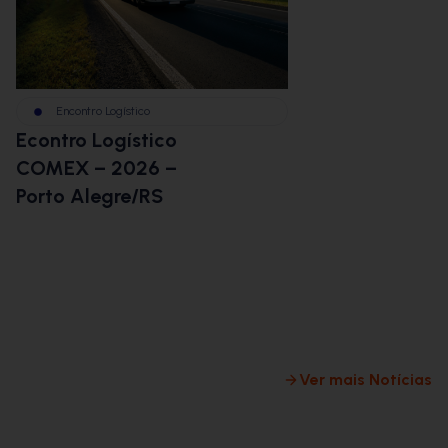
Encontro Logístico
BBM na Im
Econtro Logístico
BBMCast:
COMEX – 2026 –
Logística
Porto Alegre/RS
Envio dis
desafios d
commerce
logística 
milha
Ver mais Notícias