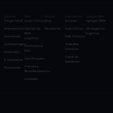
Soluções
BBM
Notícias
Mais Opções
Agrega+ BBM
Carga Geral
Quem Somos
Blog
Intranet
Agrega+ BBM
Internacional
Gestão da
Newsletter
Investidores
Abrangência
BBM
Logística
Intermodal
Fale Conosco
Logística
Armazenagem
Trabalhe
Institucional
Conosco
ESG
Dedicados
Canal de
Certificações
E-commerce
Denúncias
Prêmios e
Fracionado
Reconhecimentos
Unidades