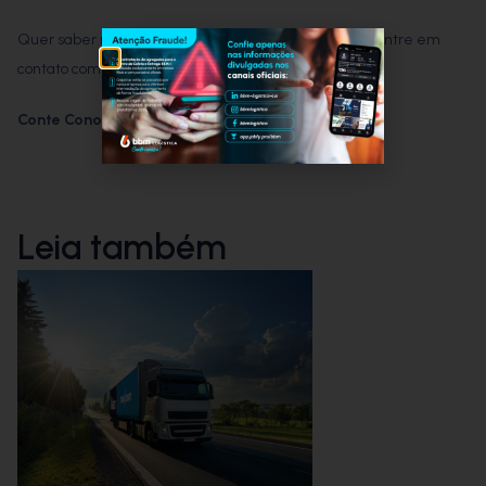
Quer saber mais sobre a
Plataforma Digital BBM
? Entre em
contato com o nosso time!
Conte Conosco!
Leia também