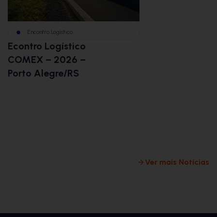
Encontro Logístico
BBM na Im
Econtro Logístico
BBMCast:
COMEX – 2026 –
Logística
Porto Alegre/RS
Envio dis
desafios d
commerce
logística 
milha
Ver mais Notícias