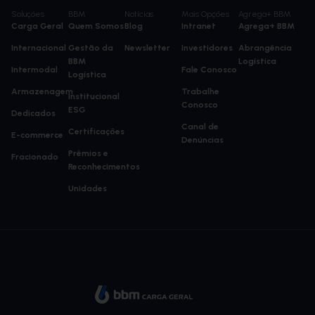
Soluções
BBM
Notícias
Mais Opções
Agrega+ BBM
Carga Geral
Quem Somos
Blog
Intranet
Agrega+ BBM
Internacional
Gestão da
Newsletter
Investidores
Abrangência
BBM
Logística
Intermodal
Fale Conosco
Logística
Armazenagem
Trabalhe
Institucional
Conosco
ESG
Dedicados
Canal de
Certificações
E-commerce
Denúncias
Prêmios e
Fracionado
Reconhecimentos
Unidades