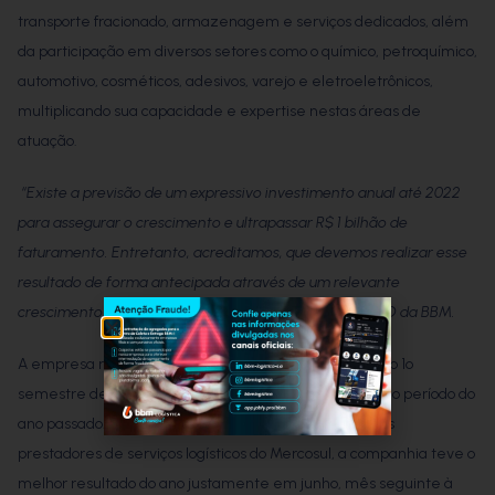
transporte fracionado, armazenagem e serviços dedicados, além
da participação em diversos setores como o químico, petroquímico,
automotivo, cosméticos, adesivos, varejo e eletroeletrônicos,
multiplicando sua capacidade e expertise nestas áreas de
atuação.
“Existe a previsão de um expressivo investimento anual até 2022
para assegurar o crescimento e ultrapassar R$ 1 bilhão de
faturamento. Entretanto, acreditamos, que devemos realizar esse
resultado de forma antecipada através de um relevante
crescimento orgânico e novas aquisições”,
prevê o CEO da BBM.
A empresa registrou faturamento de R$253.082.982 no 1º
semestre de 2018, resultado 56% superior ao do mesmo período do
ano passado. Entrando para o seleto grupo dos maiores
prestadores de serviços logísticos do Mercosul, a companhia teve o
melhor resultado do ano justamente em junho, mês seguinte à