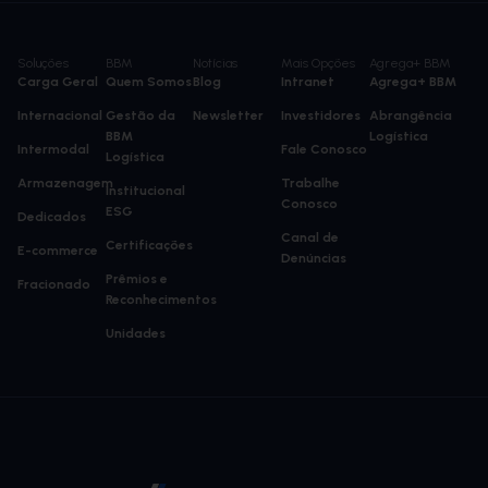
Soluções
BBM
Notícias
Mais Opções
Agrega+ BBM
Carga Geral
Quem Somos
Blog
Intranet
Agrega+ BBM
Internacional
Gestão da
Newsletter
Investidores
Abrangência
BBM
Logística
Intermodal
Fale Conosco
Logística
Armazenagem
Trabalhe
Institucional
Conosco
ESG
Dedicados
Canal de
Certificações
E-commerce
Denúncias
Prêmios e
Fracionado
Reconhecimentos
Unidades