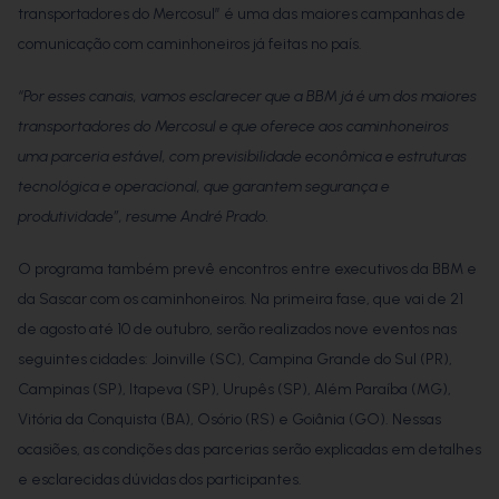
transportadores do Mercosul” é uma das maiores campanhas de
comunicação com caminhoneiros já feitas no país.
“Por esses canais, vamos esclarecer que a BBM já é um dos maiores
transportadores do Mercosul e que oferece aos caminhoneiros
uma parceria estável, com previsibilidade econômica e estruturas
tecnológica e operacional, que garantem segurança e
produtividade”, resume André Prado.
O programa também prevê encontros entre executivos da BBM e
da Sascar com os caminhoneiros. Na primeira fase, que vai de 21
de agosto até 10 de outubro, serão realizados nove eventos nas
seguintes cidades: Joinville (SC), Campina Grande do Sul (PR),
Campinas (SP), Itapeva (SP), Urupês (SP), Além Paraíba (MG),
Vitória da Conquista (BA), Osório (RS) e Goiânia (GO). Nessas
ocasiões, as condições das parcerias serão explicadas em detalhes
e esclarecidas dúvidas dos participantes.