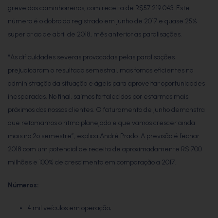
greve dos caminhoneiros, com receita de R$57.219.043. Este
número é o dobro do registrado em junho de 2017 e quase 25%
superior ao de abril de 2018, mês anterior às paralisações.
“As dificuldades severas provocadas pelas paralisações
prejudicaram o resultado semestral, mas fomos eficientes na
administração da situação e ágeis para aproveitar oportunidades
inesperadas. No final, saímos fortalecidos por estarmos mais
próximos dos nossos clientes. O faturamento de junho demonstra
que retomamos o ritmo planejado e que vamos crescer ainda
mais no 2º semestre”, explica André Prado. A previsão é fechar
2018 com um potencial de receita de aproximadamente R$ 700
milhões e 100% de crescimento em comparação a 2017.
Números:
4 mil veículos em operação;