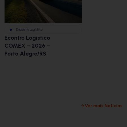
Encontro Logístico
BBM na Im
Econtro Logístico
BBMCast:
COMEX – 2026 –
Logística
Porto Alegre/RS
Envio dis
desafios d
commerce
logística 
milha
Ver mais Notícias