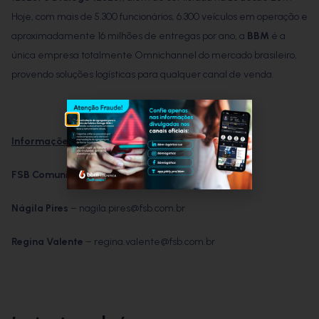
Hoje, com mais de 5.300 funcionários, 6.300 veículos em operação e
aproximadamente 16 milhões de entregas por ano, a
BBM
é a
única empresa totalmente Omnichannel do mercado brasileiro,
provendo soluções logísticas para qualquer canal de venda.
Informações para a Imprensa
FSB Comunicação
Nágila Pires
– nagila.pires@fsb.com.br
Regina Valente
– regina.valente@fsb.com.br