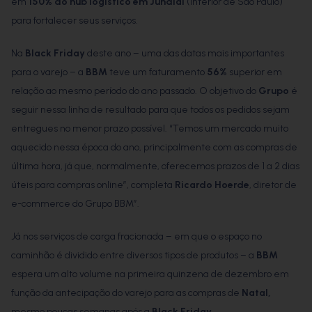
em
150% do hub logístico em Jundiaí
(interior de São Paulo)
para fortalecer seus serviços.
Na
Black Friday
deste ano – uma das datas mais importantes
para o varejo – a
BBM
teve um faturamento
56%
superior em
relação ao mesmo período do ano passado. O objetivo do
Grupo
é
seguir nessa linha de resultado para que todos os pedidos sejam
entregues no menor prazo possível. “Temos um mercado muito
aquecido nessa época do ano, principalmente com as compras de
última hora, já que, normalmente, oferecemos prazos de 1 a 2 dias
úteis para compras online”, completa
Ricardo Hoerde
, diretor de
e-commerce do Grupo BBM”.
Já nos serviços de carga fracionada – em que o espaço no
caminhão é dividido entre diversos tipos de produtos – a
BBM
espera um alto volume na primeira quinzena de dezembro em
função da antecipação do varejo para as compras de
Natal,
mesmo poucas semanas após a
Black Friday
.