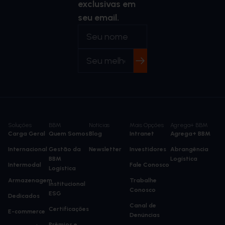
exclusivas em
seu email.
Soluções
BBM
Notícias
Mais Opções
Agrega+ BBM
Carga Geral
Quem Somos
Blog
Intranet
Agrega+ BBM
Internacional
Gestão da
Newsletter
Investidores
Abrangência
BBM
Logística
Intermodal
Fale Conosco
Logística
Armazenagem
Trabalhe
Institucional
Conosco
ESG
Dedicados
Canal de
Certificações
E-commerce
Denúncias
Prêmios e