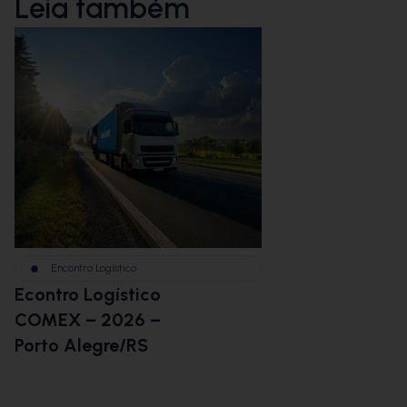
Leia também
Encontro Logístico
BBM na Im
Econtro Logístico
BBMCast:
COMEX – 2026 –
Logística
Porto Alegre/RS
Envio dis
desafios d
commerce