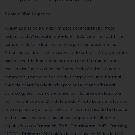
Sobre a BBM Logística
A
BBM Logística
é um dos principais operadores logísticos
rodoviários do Mercosul e foi eleita em 2021 pelo Financial Times
como uma das oito transportadoras que mais cresceram nas
Américas, sendo a única representante do Brasil. Alicerçada sob o
conceito End-to-End, operando desde a matéria-prima até o
consumidor final, a companhia fornece soluções logísticas de e-
commerce, transporte fracionado e carga geral, internacional,
além de operações dedicadas para os segmentos florestal,
químico, gases industriais e outros. Com 25 anos de atuação, a
partir da entrada em 2017 do fundo de Private Equity Stratus e da
nova equipe de gestão, a BBM se tornou um consolidador do setor
de transporte rodoviário, adquirindo empresas de altíssima
reputação como
Transeich
(2018),
Translovato
(2019),
Translag
(2020) e
Diálogo
(2020), além de ser listada na B3 desde 2019.