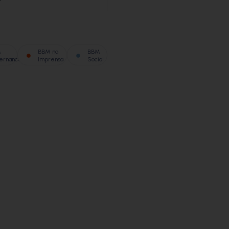
M
BBM na
BBM
ernance
Imprensa
Social