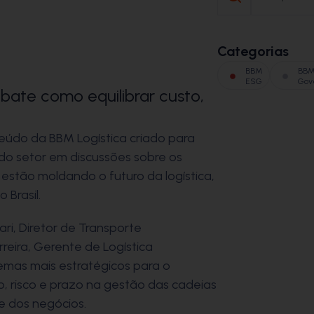
Categorias
BBM
BB
ESG
Gov
bate como equilibrar custo,
eúdo da BBM Logística criado para
s do setor em discussões sobre os
estão moldando o futuro da logística,
 Brasil.
ari, Diretor de Transporte
reira, Gerente de Logística
emas mais estratégicos para o
to, risco e prazo na gestão das cadeias
e dos negócios.