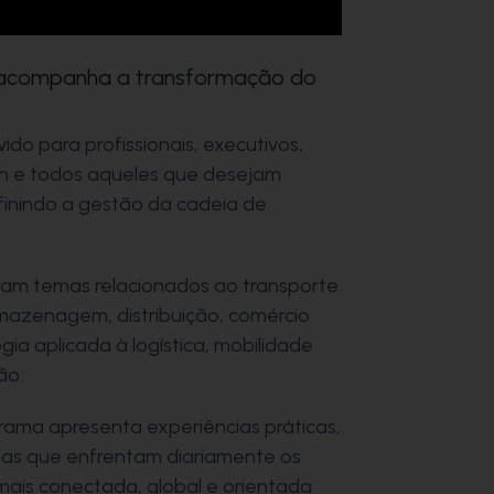
m acompanha a transformação do
do para profissionais, executivos,
in e todos aqueles que desejam
inindo a gestão da cadeia de
dam temas relacionados ao transporte
armazenagem, distribuição, comércio
ogia aplicada à logística, mobilidade
ão.
rama apresenta experiências práticas,
sas que enfrentam diariamente os
mais conectada, global e orientada