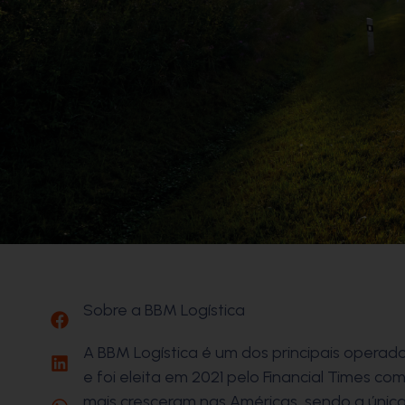
Sobre a BBM Logística
A BBM Logística é um dos principais operado
e foi eleita em 2021 pelo Financial Times c
mais cresceram nas Américas, sendo a única 