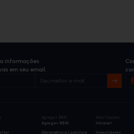
ba informações
Co
vas em seu email.
co
s
Agrega+ BBM
Mais Opções
Agrega+ BBM
Intranet
etter
Abrangência Logística
Investidores