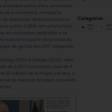
e a matéria-prima até o consumidor
icas de e-commerce, transporte
Categorias
lém de operações dedicadas para os
ais e outros. A BBM tem uma história
BBM
BB
ESG
Gov
how em operações dedicadas e se
e rodoviário a partir da entrada do
equipe de gestão em 2017, adquirindo
ranslag (2020) e
Diálogo
(2020), além
ais de 5.200 funcionários, mais de 4
e 20 milhões de entregas por ano, a
nnel do mercado brasileiro, provendo
venda.