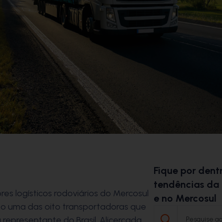
Fique por dentr
tendências da 
res logísticos rodoviários do Mercosul
e no Mercosul
omo uma das oito transportadoras que
representante do Brasil. Alicerçada