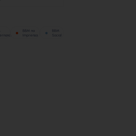
M
BBM na
BBM
ernance
Imprensa
Social