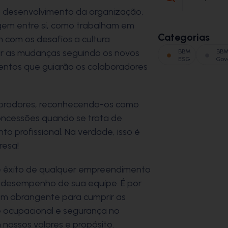
desenvolvimento da organização,
em entre si, como trabalham em
Categorias
com os desafios a cultura
nar as mudanças seguindo os novos
BBM
BB
ESG
Gov
entos que guiarão os colaboradores
aboradores, reconhecendo-os como
concessões quando se trata de
o profissional. Na verdade, isso é
resa!
 êxito de qualquer empreendimento
e desempenho de sua equipe. É por
em abrangente para cumprir as
e ocupacional e segurança no
nossos valores e propósito.