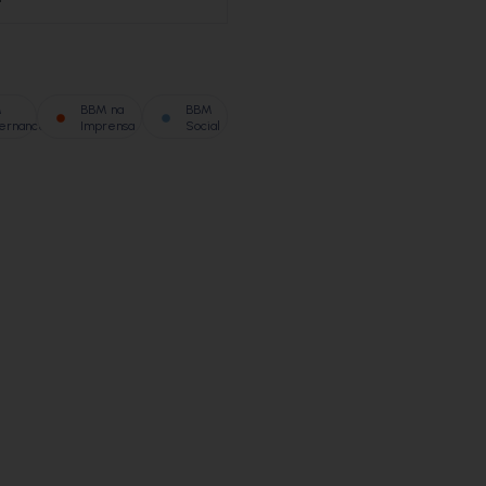
M
BBM na
BBM
ernance
Imprensa
Social