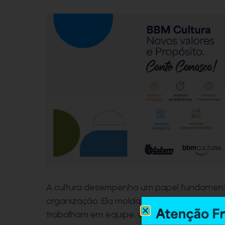
A cultura desempenha um papel fundament
organização. Ela molda a forma como as pe
trabalham em equipe, como tomam decisõe