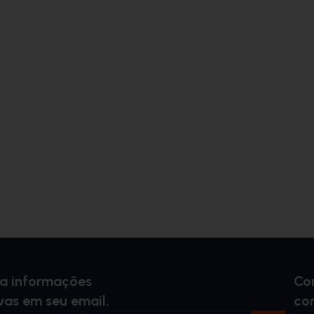
ba informações
Co
vas em seu email.
co