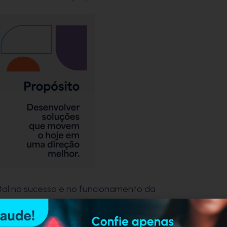
al no sucesso e no funcionamento da
ssoas interagem entre si, como
s e como lidam com os desafios