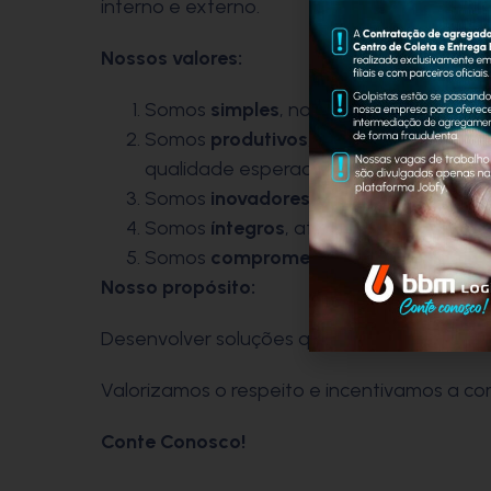
interno e externo.
Nossos valores:
Somos
simples
, no jeito de ser e de fa
Somos
produtivos
, entregamos o comb
qualidade esperada.
Somos
inovadores
, entregamos valor
Somos
íntegros
, atuamos de maneira h
Somos
comprometidos
, uns com os ou
Nosso propósito:
Desenvolver soluções que movem o hoje em
Valorizamos o respeito e incentivamos a co
Conte Conosco!