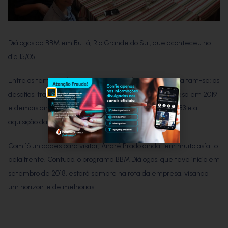
Diálogos da BBM em Butiá, Rio Grande do Sul, que aconteceu no
dia 15/05.
Entre os temas debatidos entre os colaboradores, ressaltam-se: os
desafios, transformações e perspectivas para a empresa em 2019
e demais anos, além da listagem da BBM Logística na B3 e a
aquisição da Trainsech.
Com 16 unidades para visitar, André Prado ainda tem muito asfalto
pela frente. Contudo, o programa BBM Diálogos, que teve início em
setembro de 2018, estará sempre na rota da empresa, visando
um horizonte de melhorias.