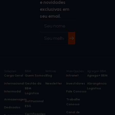
e novidades
exclusivas em
seu email.
Soluções
BBM
Notícias
Mais Opções
Agrega+ BBM
Carga Geral
Quem Somos
Blog
Intranet
Agrega+ BBM
Internacional
Gestão da
Newsletter
Investidores
Abrangência
BBM
Logística
Intermodal
Fale Conosco
Logística
Armazenagem
Trabalhe
Institucional
Conosco
ESG
Dedicados
Canal de
Certificações