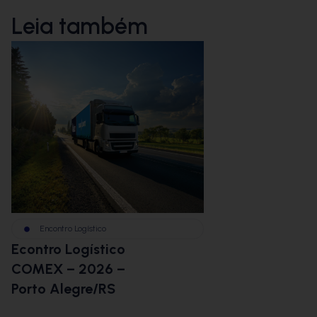
Leia também
Encontro Logístico
BBM na Im
Econtro Logístico
BBMCast:
COMEX – 2026 –
Logística
Porto Alegre/RS
Envio dis
desafios d