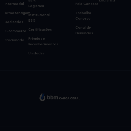
BBM
Logística
Intermodal
Fale Conosco
Logística
Armazenagem
Trabalhe
Institucional
Conosco
ESG
Dedicados
Canal de
Certificações
E-commerce
Denúncias
Prêmios e
Fracionado
Reconhecimentos
Unidades