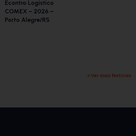
Econtro Logístico
B
COMEX – 2026 –
L
Porto Alegre/RS
E
d
c
l
m
Ver mais Notícias