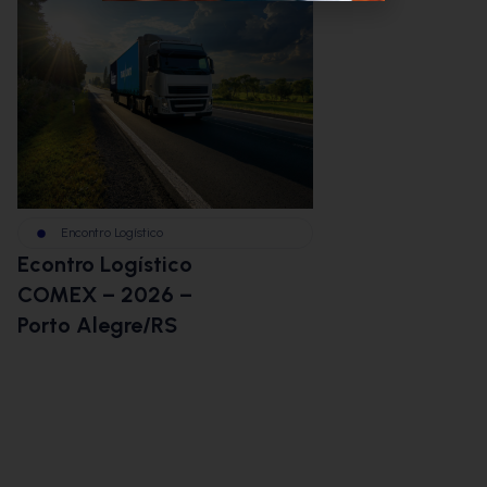
Encontro Logístico
BBM na Im
Econtro Logístico
BBMCast:
COMEX – 2026 –
Logística
Porto Alegre/RS
Envio dis
desafios d
commerce
logística 
milha