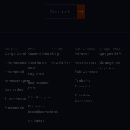
Soluções
BBM
Notícias
Mais Opções
Agrega+ BBM
Carga Geral
Quem Somos
Blog
Intranet
Agrega+ BBM
Internacional
Gestão da
Newsletter
Investidores
Abrangência
BBM
Logística
Intermodal
Fale Conosco
Logística
Armazenagem
Trabalhe
Institucional
Conosco
ESG
Dedicados
Canal de
Certificações
E-commerce
Denúncias
Prêmios e
Fracionado
Reconhecimentos
Unidades